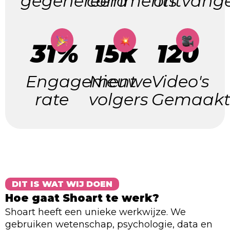
gegenereerd
comments
ontvang
31%
15k
120
Engagement
Nieuwe
Video's
rate
volgers
Gemaak
DIT IS WAT WIJ DOEN
Hoe gaat Shoart te werk?
Shoart heeft een unieke werkwijze. We
gebruiken wetenschap, psychologie, data en