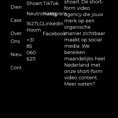
shoart. Dé short-
Shoart
TikTok
Diensten
form video
Neutronweg,
Instagram
agency die jouw
Cases
merk op een
1627LG
LinkedIn
organische
Hoorn
Over
manier zichtbaar
Facebook
maakt op social
+31
Ons
media. We
85
bereiken
060
Nieuws
maandelijks heel
6211
Nederland met
Contact
onze short-form
video content.
Meer weten?