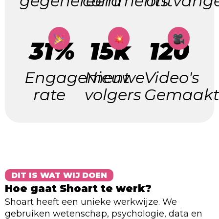
gegenereerd
comments
ontvang
31%
15k
120
Engagement
Nieuwe
Video's
rate
volgers
Gemaak
DIT IS WAT WIJ DOEN
Hoe gaat Shoart te werk?
Shoart heeft een unieke werkwijze. We
gebruiken wetenschap, psychologie, data en