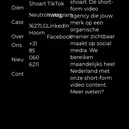
shoart. Dé short-
Shoart
TikTok
Diensten
form video
Neutronweg,
Instagram
agency die jouw
Cases
merk op een
1627LG
LinkedIn
organische
Hoorn
Over
manier zichtbaar
Facebook
maakt op social
+31
Ons
media. We
85
bereiken
060
Nieuws
maandelijks heel
6211
Nederland met
Contact
onze short-form
video content.
Meer weten?