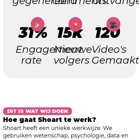
gegenereerd
comments
ontvang
31%
15k
120
Engagement
Nieuwe
Video's
rate
volgers
Gemaak
DIT IS WAT WIJ DOEN
Hoe gaat Shoart te werk?
Shoart heeft een unieke werkwijze. We
gebruiken wetenschap, psychologie, data en