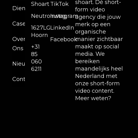
shoart. Dé short-
Shoart
TikTok
Diensten
form video
Neutronweg,
Instagram
agency die jouw
Cases
merk op een
1627LG
LinkedIn
organische
Hoorn
Over
manier zichtbaar
Facebook
maakt op social
+31
Ons
media. We
85
bereiken
060
Nieuws
maandelijks heel
6211
Nederland met
Contact
onze short-form
video content.
Meer weten?