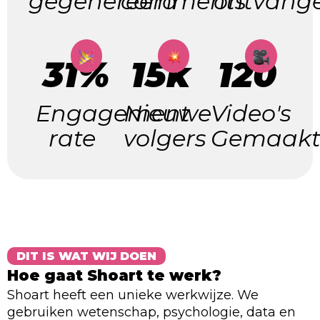
gegenereerd
comments
ontvang
31%
15k
120
Engagement
Nieuwe
Video's
rate
volgers
Gemaak
DIT IS WAT WIJ DOEN
Hoe gaat Shoart te werk?
Shoart heeft een unieke werkwijze. We
gebruiken wetenschap, psychologie, data en