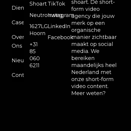
shoart. Dé short-
Shoart
TikTok
Diensten
form video
Neutronweg,
Instagram
agency die jouw
Cases
merk op een
1627LG
LinkedIn
organische
Hoorn
Over
manier zichtbaar
Facebook
maakt op social
+31
Ons
media. We
85
bereiken
060
Nieuws
maandelijks heel
6211
Nederland met
Contact
onze short-form
video content.
Meer weten?