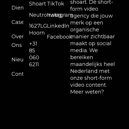
shoart. Dé short-
Shoart
TikTok
Diensten
form video
Neutronweg,
Instagram
agency die jouw
Cases
merk op een
1627LG
LinkedIn
organische
Hoorn
Over
manier zichtbaar
Facebook
maakt op social
+31
Ons
media. We
85
bereiken
060
Nieuws
maandelijks heel
6211
Nederland met
Contact
onze short-form
video content.
Meer weten?