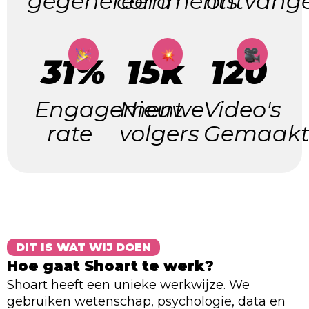
gegenereerd
comments
ontvang
31%
15k
120
Engagement
Nieuwe
Video's
rate
volgers
Gemaak
DIT IS WAT WIJ DOEN
Hoe gaat Shoart te werk?
Shoart heeft een unieke werkwijze. We
gebruiken wetenschap, psychologie, data en