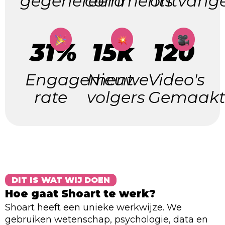
gegenereerd
comments
ontvang
31%
15k
120
Engagement
Nieuwe
Video's
rate
volgers
Gemaak
DIT IS WAT WIJ DOEN
Hoe gaat Shoart te werk?
Shoart heeft een unieke werkwijze. We
gebruiken wetenschap, psychologie, data en