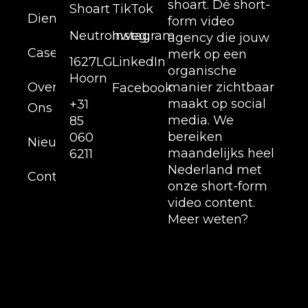
shoart. Dé short-
Shoart
TikTok
Diensten
form video
Neutronweg,
Instagram
agency die jouw
Cases
merk op een
1627LG
LinkedIn
organische
Hoorn
Over
manier zichtbaar
Facebook
maakt op social
+31
Ons
media. We
85
bereiken
060
Nieuws
maandelijks heel
6211
Nederland met
Contact
onze short-form
video content.
Meer weten?