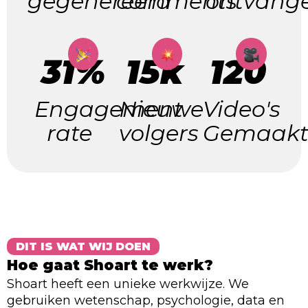
gegenereerd
comments
ontvang
31%
15k
120
Engagement
Nieuwe
Video's
rate
volgers
Gemaak
DIT IS WAT WIJ DOEN
Hoe gaat Shoart te werk?
Shoart heeft een unieke werkwijze. We
gebruiken wetenschap, psychologie, data en