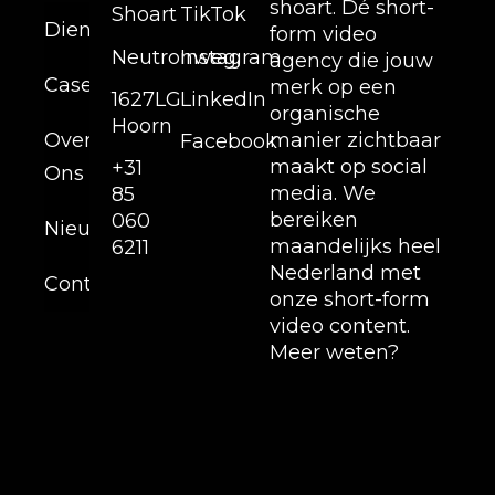
shoart. Dé short-
Shoart
TikTok
Diensten
form video
Neutronweg,
Instagram
agency die jouw
Cases
merk op een
1627LG
LinkedIn
organische
Hoorn
Over
manier zichtbaar
Facebook
maakt op social
+31
Ons
media. We
85
bereiken
060
Nieuws
maandelijks heel
6211
Nederland met
Contact
onze short-form
video content.
Meer weten?