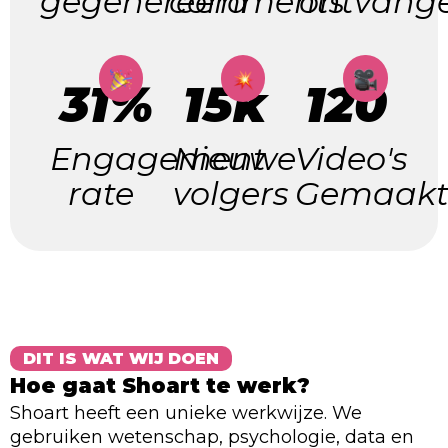
gegenereerd
comments
ontvang
31%
15k
120
Engagement
Nieuwe
Video's
rate
volgers
Gemaak
DIT IS WAT WIJ DOEN
Hoe gaat Shoart te werk?
Shoart heeft een unieke werkwijze. We
gebruiken wetenschap, psychologie, data en