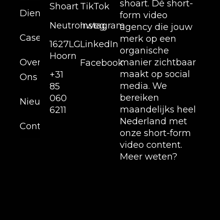
shoart. Dé short-
Shoart
TikTok
Diensten
form video
Neutronweg,
Instagram
agency die jouw
Cases
merk op een
1627LG
LinkedIn
organische
Hoorn
Over
manier zichtbaar
Facebook
maakt op social
+31
Ons
media. We
85
bereiken
060
Nieuws
maandelijks heel
6211
Nederland met
Contact
onze short-form
video content.
Meer weten?