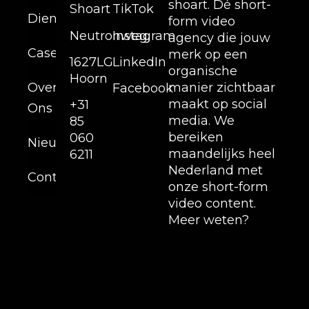
shoart. Dé short-
Shoart
TikTok
Diensten
form video
Neutronweg,
Instagram
agency die jouw
Cases
merk op een
1627LG
LinkedIn
organische
Hoorn
Over
manier zichtbaar
Facebook
maakt op social
+31
Ons
media. We
85
bereiken
060
Nieuws
maandelijks heel
6211
Nederland met
Contact
onze short-form
video content.
Meer weten?