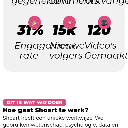
gegenereerd
comments
ontvang
31%
15k
120
Engagement
Nieuwe
Video's
rate
volgers
Gemaak
DIT IS WAT WIJ DOEN
Hoe gaat Shoart te werk?
Shoart heeft een unieke werkwijze. We
gebruiken wetenschap, psychologie, data en