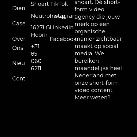
shoart. Dé short-
Shoart
TikTok
Diensten
form video
Neutronweg,
Instagram
agency die jouw
Cases
merk op een
1627LG
LinkedIn
organische
Hoorn
Over
manier zichtbaar
Facebook
maakt op social
+31
Ons
media. We
85
bereiken
060
Nieuws
maandelijks heel
6211
Nederland met
Contact
onze short-form
video content.
Meer weten?