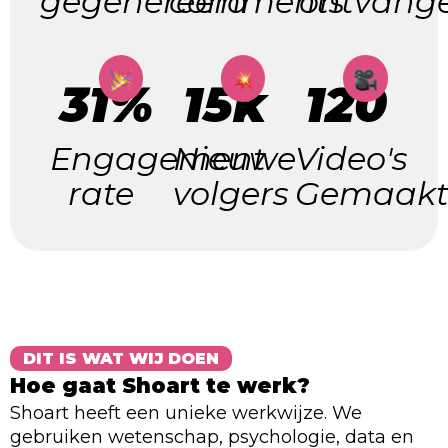
gegenereerd
comments
ontvang
31%
15k
120
Engagement
Nieuwe
Video's
rate
volgers
Gemaak
DIT IS WAT WIJ DOEN
Hoe gaat Shoart te werk?
Shoart heeft een unieke werkwijze. We
gebruiken wetenschap, psychologie, data en