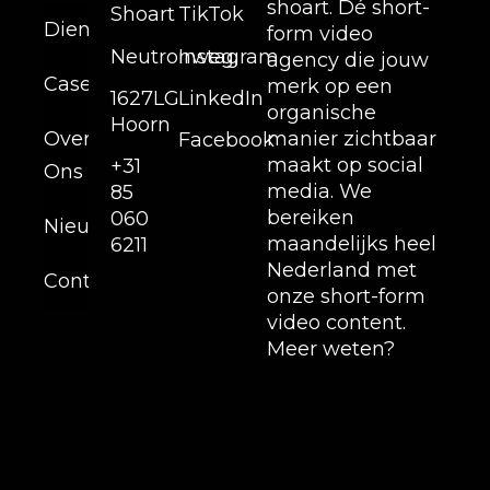
shoart. Dé short-
Shoart
TikTok
Diensten
form video
Neutronweg,
Instagram
agency die jouw
Cases
merk op een
1627LG
LinkedIn
organische
Hoorn
Over
manier zichtbaar
Facebook
maakt op social
+31
Ons
media. We
85
bereiken
060
Nieuws
maandelijks heel
6211
Nederland met
Contact
onze short-form
video content.
Meer weten?