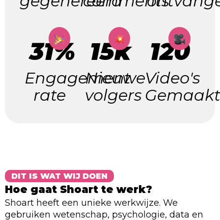
gegenereerd
comments
ontvang
31%
15k
120
Engagement
Nieuwe
Video's
rate
volgers
Gemaak
DIT IS WAT WIJ DOEN
Hoe gaat Shoart te werk?
Shoart heeft een unieke werkwijze. We
gebruiken wetenschap, psychologie, data en