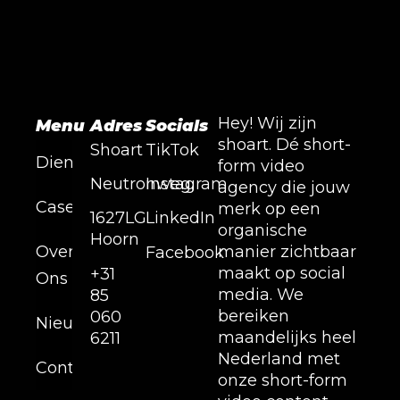
Hey! Wij zijn
Menu
Adres
Socials
shoart. Dé short-
Shoart
TikTok
Diensten
form video
Neutronweg,
Instagram
agency die jouw
Cases
merk op een
1627LG
LinkedIn
organische
Hoorn
Over
manier zichtbaar
Facebook
maakt op social
+31
Ons
media. We
85
bereiken
060
Nieuws
maandelijks heel
6211
Nederland met
Contact
onze short-form