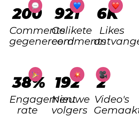
200
921
6K
Comments
Gelikete
Likes
gegenereerd
comments
ontvang
38%
192
2
Engagement
Nieuwe
Video's
rate
volgers
Gemaak