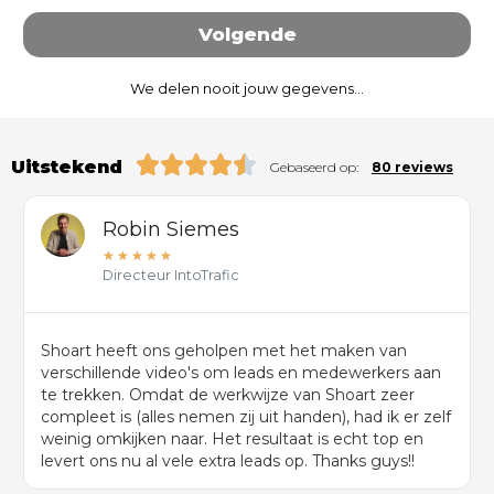
a
i
Volgende
l
*
We delen nooit jouw gegevens...
Uitstekend
Gebaseerd op:
80 reviews
Robin Siemes
★
★
★
★
★
Directeur IntoTrafic
Shoart heeft ons geholpen met het maken van
verschillende video's om leads en medewerkers aan
te trekken. Omdat de werkwijze van Shoart zeer
compleet is (alles nemen zij uit handen), had ik er zelf
weinig omkijken naar. Het resultaat is echt top en
levert ons nu al vele extra leads op. Thanks guys!!