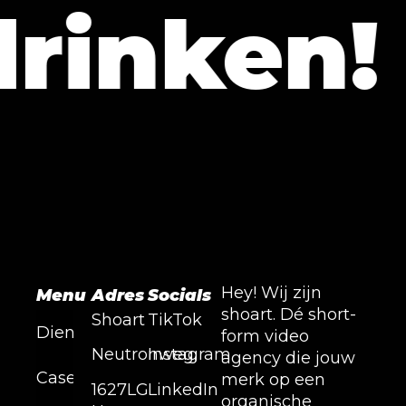
inken!
Hey! Wij zijn
Menu
Adres
Socials
shoart. Dé short-
Shoart
TikTok
Diensten
form video
Neutronweg,
Instagram
agency die jouw
Cases
merk op een
1627LG
LinkedIn
organische