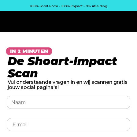
100% Short Form - 100% Impact - 0% Afleiding
IN 2 MINUTEN
De Shoart-Impact
Scan
Vul onderstaande vragen in en wij scannen gratis
jouw social pagina's!
j
N
e
a
W
a
a
m
t
E
*
H
-
o
m
e