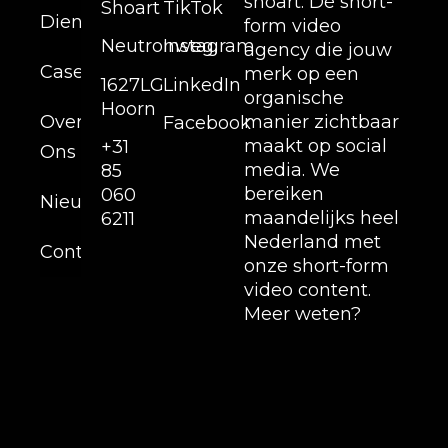
shoart. Dé short-
Shoart
TikTok
Diensten
form video
Neutronweg,
Instagram
agency die jouw
Cases
merk op een
1627LG
LinkedIn
organische
Hoorn
Over
manier zichtbaar
Facebook
maakt op social
+31
Ons
media. We
85
bereiken
060
Nieuws
maandelijks heel
6211
Nederland met
Contact
onze short-form
video content.
Meer weten?