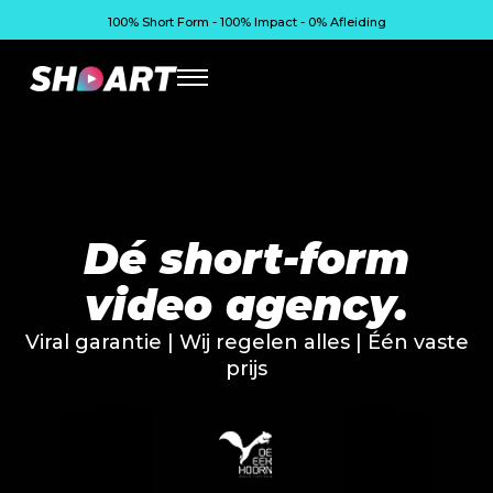
100% Short Form - 100% Impact - 0% Afleiding
Dé short-form
video agency.
Viral garantie |
Wij regelen alles
|
Één vaste
prijs