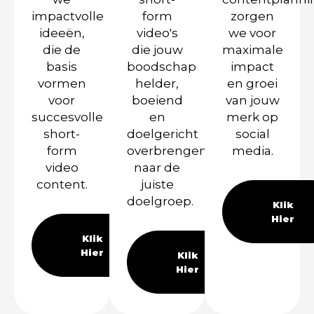
impactvolle
form
zorgen
ideeën,
video's
we voor
die de
die jouw
maximale
basis
boodschap
impact
vormen
helder,
en groei
voor
boeiend
van jouw
succesvolle
en
merk op
short-
doelgericht
social
form
overbrengen
media.
video
naar de
content.
juiste
doelgroep.
Klik
Hier
Klik
Hier
Klik
Hier