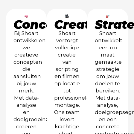
Concept
Creatie
Strat
Bij Shoart
Shoart
Shoart
ontwikkelen
verzorgt
ontwikkelt
we
volledige
een op
creatieve
creatie:
maat
concepten
van
gemaakte
die
scripting
strategie
aansluiten
en filmen
om jouw
bij jouw
op locatie
doelen te
merk.
tot
bereiken.
Met data-
professionele
Met data-
analyse
montage.
analyse,
en
Ons team
doelgroepseg
doelgroepinzichten
levert
en een
creëren
krachtige
concrete
we
short-
contentplanni