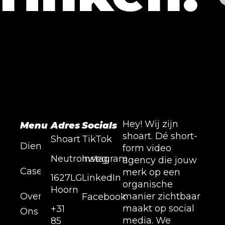
Hey! Wij zijn
Menu
Adres
Socials
shoart. Dé short-
Shoart
TikTok
Diensten
form video
Neutronweg,
Instagram
agency die jouw
Cases
merk op een
1627LG
LinkedIn
organische
Hoorn
Over
manier zichtbaar
Facebook
maakt op social
+31
Ons
media. We
85